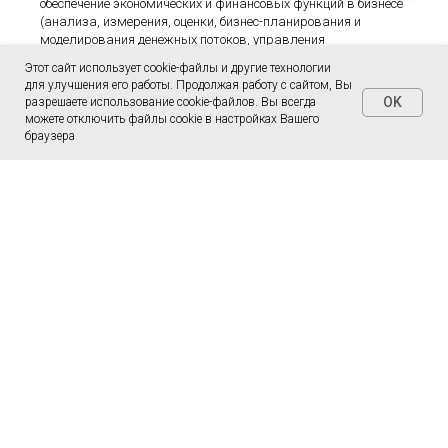
обеспечение экономических и финансовых функций в бизнесе
(анализа, измерения, оценки, бизнес-планирования и
моделирования денежных потоков, управления
эффективностью). Умение выявлять угрозы, риски
Этот сайт использует cookie-файлы и другие технологии
экономической и финансовой безопасности предприятий и
для улучшения его работы. Продолжая работу с сайтом, Вы
разрабатывать рекомендации по их нейтрализации.
OK
разрешаете использование cookie-файлов. Вы всегда
можете отключить файлы cookie в настройках Вашего
В результате освоения магистерской программы студенты
браузера
Направления
Заявка на поступление
Контакты
получают системные знания в области экономики и финансов, а
также навыки применения их на практике, дающие широкие
возможности для построения карьеры.
Стоимость обучения:
47000 р. за семестр -
очно - заочно
Предусмотрены скидки для поступающих
Общий срок обучения
2 года 6 месяцев